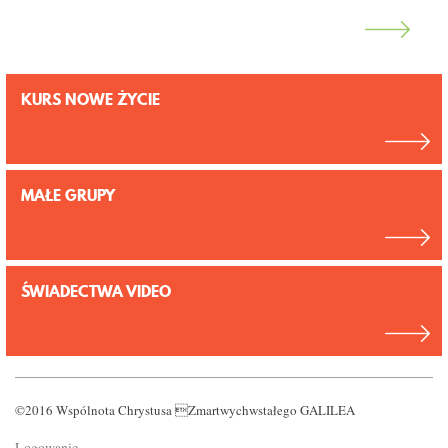
KURS NOWE ŻYCIE
MAŁE GRUPY
ŚWIADECTWA VIDEO
©2016 Wspólnota Chrystusa Zmartwychwstałego GALILEA
Logowanie