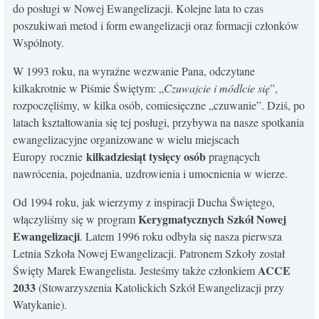
do posługi w Nowej Ewangelizacji. Kolejne lata to czas
KONTAKT
poszukiwań metod i form ewangelizacji oraz formacji członków
Wspólnoty.
W 1993 roku, na wyraźne wezwanie Pana, odczytane
kilkakrotnie w Piśmie Świętym: „
Czuwajcie i módlcie się
”,
rozpoczęliśmy, w kilka osób, comiesięczne „czuwanie”. Dziś, po
latach kształtowania się tej posługi, przybywa na nasze spotkania
ewangelizacyjne organizowane w wielu miejscach
kilkadziesiąt tysięcy osób
Europy rocznie
pragnących
nawrócenia, pojednania, uzdrowienia i umocnienia w wierze.
Od 1994 roku, jak wierzymy z inspiracji Ducha Świętego,
Kerygmatycznych Szkół Nowej
włączyliśmy się w program
Ewangelizacji
. Latem 1996 roku odbyła się nasza pierwsza
Letnia Szkoła Nowej Ewangelizacji. Patronem Szkoły został
ACCE
Święty Marek Ewangelista. Jesteśmy także członkiem
2033
(Stowarzyszenia Katolickich Szkół Ewangelizacji przy
Watykanie).