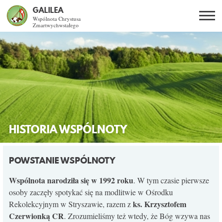
GALILEA
Wspólnota Chrystusa
Zmartwychwstałego
Szukaj
PL
EN
BG
CO DAJE ŻYCIE Z JEZUSEM?
SPOTKANIA OTWARTE
DLA KOGO?
HISTORIA WSPÓLNOTY
AKTUALNOŚCI
POWSTANIE WSPÓLNOTY
WSPÓLNOTA
Wspólnota narodziła się w 1992 roku
. W tym czasie pierwsze
osoby zaczęły spotykać się na modlitwie w Ośrodku
ks. Krzysztofem
Rekolekcyjnym w Stryszawie, razem z
SNE
Czerwionką CR
. Zrozumieliśmy też wtedy, że Bóg wzywa nas