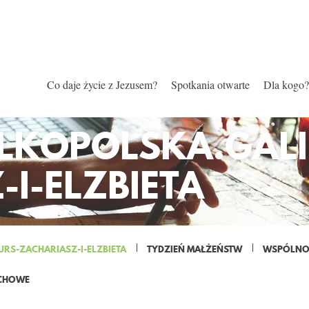
Co daje życie z Jezusem?
Spotkania otwarte
Dla kogo?
ELKOPOLSKA.GALI
I-ELZBIETA
URS-ZACHARIASZ-I-ELZBIETA
TYDZIEŃ MAŁŻEŃSTW
WSPÓLNOT
CHOWE