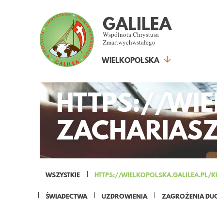
GALILEA
Wspólnota Chrystusa
Zmartwychwstałego
WIELKOPOLSKA
HTTPS://WI
ZACHARIASZ-
WSZYSTKIE
HTTPS://WIELKOPOLSKA.GALILEA.PL/K
ŚWIADECTWA
UZDROWIENIA
ZAGROŻENIA DU