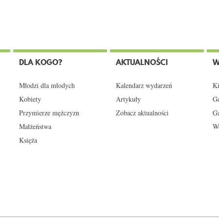
DLA KOGO?
AKTUALNOŚCI
W
Młodzi dla młodych
Kalendarz wydarzeń
Ki
Kobiety
Artykuły
Gd
Przymierze mężczyzn
Zobacz aktualności
Ga
Małżeństwa
We
Księża