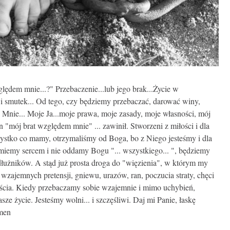
ględem mnie...?" Przebaczenie...lub jego brak...Życie w
e i smutek... Od tego, czy będziemy przebaczać, darować winy,
.. Mnie... Moje Ja...moje prawa, moje zasady, moje własności, mój
en "mój brat względem mnie" ... zawinił. Stworzeni z miłości i dla
zystko co mamy, otrzymaliśmy od Boga, bo z Niego jesteśmy i dla
miemy sercem i nie oddamy Bogu "... wszystkiego... ", będziemy
łużników. A stąd już prosta droga do "więzienia", w którym my
wzajemnych pretensji, gniewu, urazów, ran, poczucia straty, chęci
zęścia. Kiedy przebaczamy sobie wzajemnie i mimo uchybień,
e życie. Jesteśmy wolni... i szczęśliwi. Daj mi Panie, łaskę
Amen