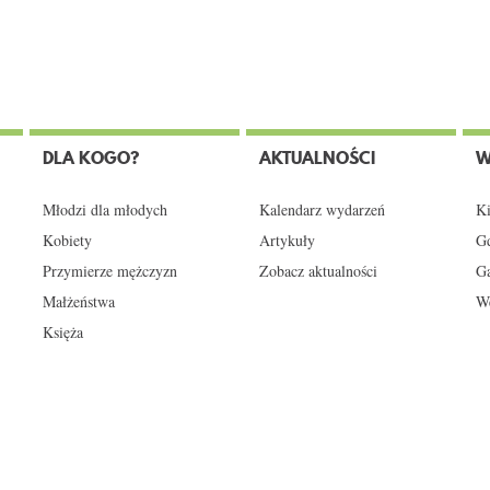
DLA KOGO?
AKTUALNOŚCI
W
Młodzi dla młodych
Kalendarz wydarzeń
Ki
Kobiety
Artykuły
Gd
Przymierze mężczyzn
Zobacz aktualności
Ga
Małżeństwa
We
Księża