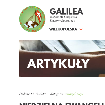
GALILEA
Wspólnota Chrystusa
Zmartwychwstałego
WIELKOPOLSKA
ARTYKUŁY
Dodane
13.09.2020
Kategoria
ewangelizacja