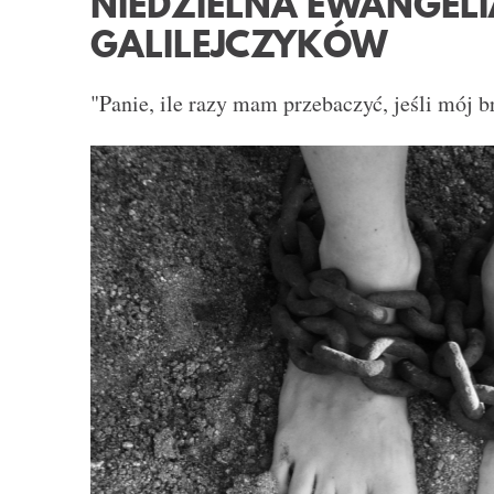
NIEDZIELNA EWANGEL
GALILEJCZYKÓW
"Panie, ile razy mam przebaczyć, jeśli mój 