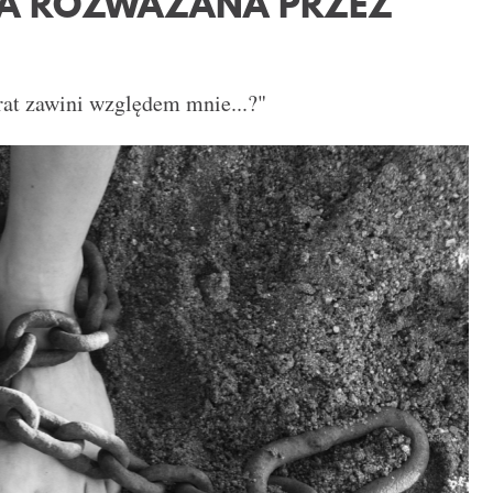
IA ROZWAŻANA PRZEZ
brat zawini względem mnie...?"