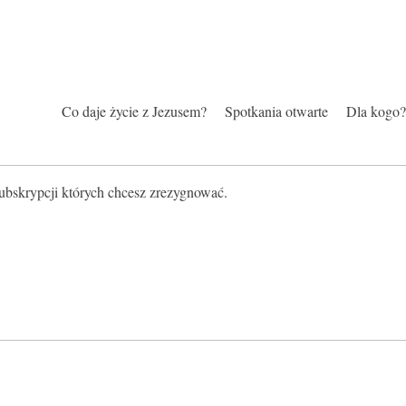
KRYPCJE
RA
Co daje życie z Jezusem?
Spotkania otwarte
Dla kogo?
subskrypcji których chcesz zrezygnować.