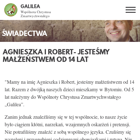
GALILEA
Wspólnota Chrystusa
Zmartwychwstałego
Szukaj
PL
EN
BG
ŚWIADECTWA
CO DAJE ŻYCIE Z JEZUSEM?
AGNIESZKA I ROBERT
- JESTEŚMY
MAŁŻEŃSTWEM OD 14 LAT
SPOTKANIA OTWARTE
DLA KOGO?
"Mamy na imię Agnieszka i Robert, jesteśmy małżeństwem od 14
lat. Razem z dwójką naszych dzieci mieszkamy w Bytomiu. Od 5
AKTUALNOŚCI
lat należymy do Wspólnoty Chrystusa Zmartwychwstałego
„Galilea”.
WSPÓLNOTA
Zanim jednak znaleźliśmy się w tej wspólnocie, to nasze życie
było ciągiem kłótni, narzekań, wzajemnych oskarżeń i pretensji.
SNE
Nie potrafiliśmy znaleźć z sobą wspólnego języka. Czuliśmy się
wypaleni i przygnębieni codziennymi obowiązkami i rutyną. Nie