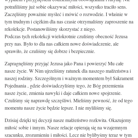
KONTAKT
potrafiliśmy już sobie okazywać miłości, wszystko traciło sens.
Zaczęliśmy poważnie myśleć i mówić o rozwodzie. I właśnie w
tym trudnym i ciężkim dla nas czasie otrzymaliśmy zaproszenie na
rekolekcje. Postanowiliśmy skorzystać z niego.
Podczas tych rekolekcji wielokrotnie czuliśmy obecność Jezusa
przy nas. Było to dla nas całkiem nowe doświadczenie, ale
sprawiło, że czuliśmy się dobrze i bezpiecznie.
Zapragnęliśmy przyjąć Jezusa jako Pana i powierzyć Mu całe
nasze życie. W Nim ujrzeliśmy ratunek dla naszego małżeństwa i
naszej rodziny. Szczególnym i ważnym momentem był Sakrament
Pojednania , gdzie doświadczyliśmy tego, że Bóg przemienia
nasze życie, zmienia nawyki i daje całkiem nowe spojrzenie.
Czuliśmy się naprawdę szczęśliwi. Mieliśmy pewność, że od tego
momentu nasze życie będzie lepsze. I nie myliliśmy się.
Dzisiaj dzięki tej decyzji nasze małżeństwo rozkwita. Okazujemy
miłość sobie i innym. Nasze relacje opierają się na wzajemnym
szacunku, zrozumieniu i miłości. Lecz nie bylibyśmy teraz w tym