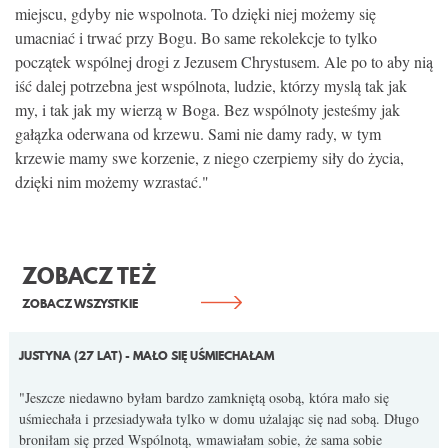
miejscu, gdyby nie wspolnota. To dzięki niej możemy się
umacniać i trwać przy Bogu. Bo same rekolekcje to tylko
początek wspólnej drogi z Jezusem Chrystusem. Ale po to aby nią
iść dalej potrzebna jest wspólnota, ludzie, którzy myslą tak jak
my, i tak jak my wierzą w Boga. Bez wspólnoty jesteśmy jak
gałązka oderwana od krzewu. Sami nie damy rady, w tym
krzewie mamy swe korzenie, z niego czerpiemy siły do życia,
dzięki nim możemy wzrastać."
ZOBACZ TEŻ
ZOBACZ WSZYSTKIE
JUSTYNA (27 LAT) - MAŁO SIĘ UŚMIECHAŁAM
"Jeszcze niedawno byłam bardzo zamkniętą osobą, która mało się
uśmiechała i przesiadywała tylko w domu użalając się nad sobą. Długo
broniłam się przed Wspólnotą, wmawiałam sobie, że sama sobie